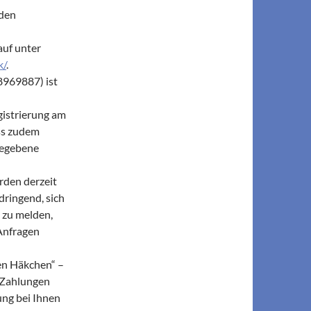
 den
auf unter
k/
.
8969887) ist
gistrierung am
ss zudem
gegebene
rden derzeit
dringend, sich
 zu melden,
Anfragen
en Häkchen“ –
n Zahlungen
ung bei Ihnen