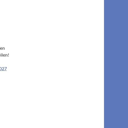
gen
ilen!
027