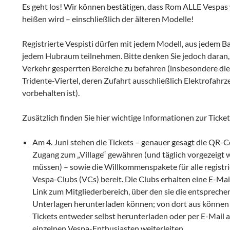
Es geht los! Wir können bestätigen, dass Rom ALLE Vespa
heißen wird – einschließlich der älteren Modelle!
Registrierte Vespisti dürfen mit jedem Modell, aus jedem B
jedem Hubraum teilnehmen. Bitte denken Sie jedoch daran, 
Verkehr gesperrten Bereiche zu befahren (insbesondere die
Tridente-Viertel, deren Zufahrt ausschließlich Elektrofahr
vorbehalten ist).
Zusätzlich finden Sie hier wichtige Informationen zur Ticke
Am 4. Juni stehen die Tickets – genauer gesagt die QR-C
Zugang zum „Village“ gewähren (und täglich vorgezeigt
müssen) – sowie die Willkommenspakete für alle registri
Vespa-Clubs (VCs) bereit. Die Clubs erhalten eine E-Mai
Link zum Mitgliederbereich, über den sie die entsprech
Unterlagen herunterladen können; von dort aus können 
Tickets entweder selbst herunterladen oder per E-Mail a
einzelnen Vespa-Enthusiasten weiterleiten.