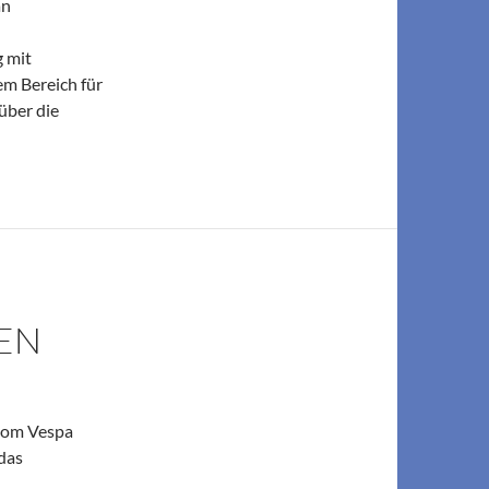
an
g mit
em Bereich für
über die
EN
 vom Vespa
das