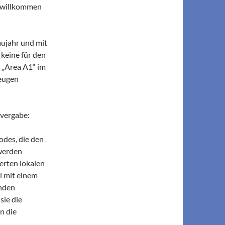
s willkommen
aujahr und mit
keine für den
 „Area A1“ im
zeugen
tvergabe:
odes, die den
 werden
erten lokalen
l mit einem
enden
sie die
n die