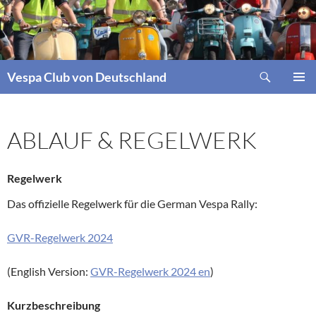
Zum
Inhalt
springen
Suchen
Vespa Club von Deutschland
PRIMÄR
MENÜ
ABLAUF & REGELWERK
Regelwerk
Das offizielle Regelwerk für die German Vespa Rally:
GVR-Regelwerk 2024
(English Version:
GVR-Regelwerk 2024 en
)
Kurzbeschreibung