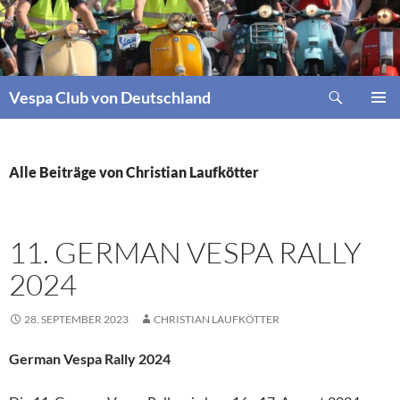
Zum
Inhalt
springen
Suchen
Vespa Club von Deutschland
PRIMÄR
MENÜ
Alle Beiträge von Christian Laufkötter
11. GERMAN VESPA RALLY
2024
28. SEPTEMBER 2023
CHRISTIAN LAUFKÖTTER
German Vespa Rally 2024