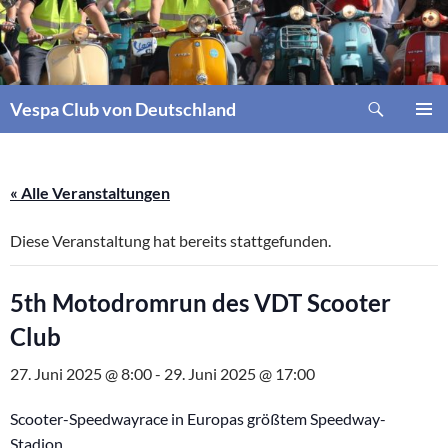
Zum
Inhalt
springen
Suchen
Vespa Club von Deutschland
PRIMÄR
MENÜ
« Alle Veranstaltungen
Diese Veranstaltung hat bereits stattgefunden.
5th Motodromrun des VDT Scooter
Club
27. Juni 2025 @ 8:00
-
29. Juni 2025 @ 17:00
Scooter-Speedwayrace in Europas größtem Speedway-
Stadion