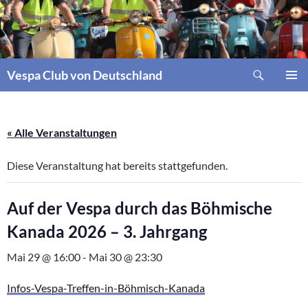
Zum
Inhalt
springen
Suchen
Vespa Club von Deutschland
PRIMÄR
MENÜ
« Alle Veranstaltungen
Diese Veranstaltung hat bereits stattgefunden.
Auf der Vespa durch das Böhmische
Kanada 2026 – 3. Jahrgang
Mai 29 @ 16:00
-
Mai 30 @ 23:30
Infos-Vespa-Treffen-in-Böhmisch-Kanada