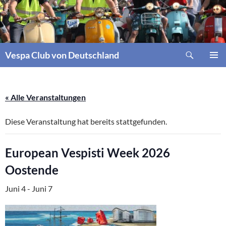
Zum
Inhalt
springen
Suchen
Vespa Club von Deutschland
PRIMÄR
MENÜ
« Alle Veranstaltungen
Diese Veranstaltung hat bereits stattgefunden.
European Vespisti Week 2026
Oostende
Juni 4
-
Juni 7