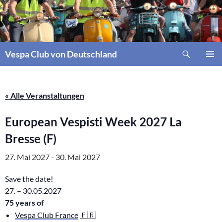
Zum
Inhalt
springen
Suchen
Vespa Club von Deutschland
PRIMÄR
MENÜ
« Alle Veranstaltungen
European Vespisti Week 2027 La
Bresse (F)
27. Mai 2027
-
30. Mai 2027
Save the date!
27. – 30.05.2027
75 years of
Vespa Club France
🇫🇷