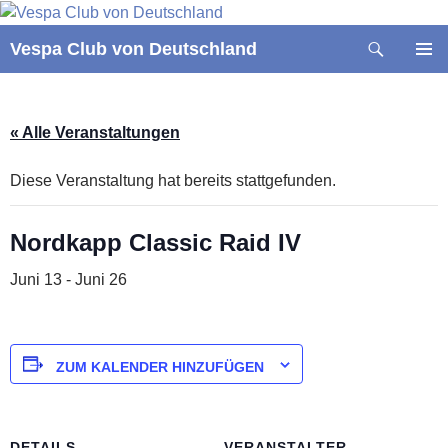
Zum
Inhalt
Suchen
Vespa Club von Deutschland
springen
PRIMÄR
MENÜ
« Alle Veranstaltungen
Diese Veranstaltung hat bereits stattgefunden.
Nordkapp Classic Raid IV
Juni 13
-
Juni 26
ZUM KALENDER HINZUFÜGEN
DETAILS
VERANSTALTER