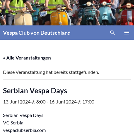
Zum
Inhalt
springen
Suchen
Vespa Club von Deutschland
PRIMÄR
MENÜ
« Alle Veranstaltungen
Diese Veranstaltung hat bereits stattgefunden.
Serbian Vespa Days
13. Juni 2024 @ 8:00
-
16. Juni 2024 @ 17:00
Serbian Vespa Days
VC Serbia
vespaclubserbia.com